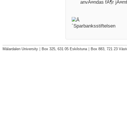
anvÃ¤ndas fÃ¶r jÃ¤mf
Mälardalen University
|
Box 325, 631 05 Eskilstuna
|
Box 883, 721 23 Väst