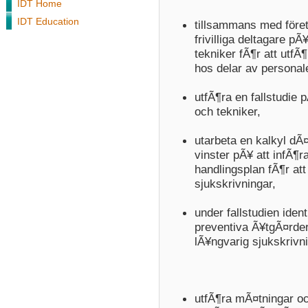
IDT Home
IDT Education
tillsammans med före
frivilliga deltagare p
tekniker fÃ¶r att utfÃ
hos delar av personal
utfÃ¶ra en fallstudie 
och tekniker,
utarbeta en kalkyl d
vinster pÃ¥ att infÃ¶r
handlingsplan fÃ¶r at
sjukskrivningar,
under fallstudien iden
preventiva Ã¥tgÃ¤rder 
lÃ¥ngvarig sjukskrivn
utfÃ¶ra mÃ¤tningar oc