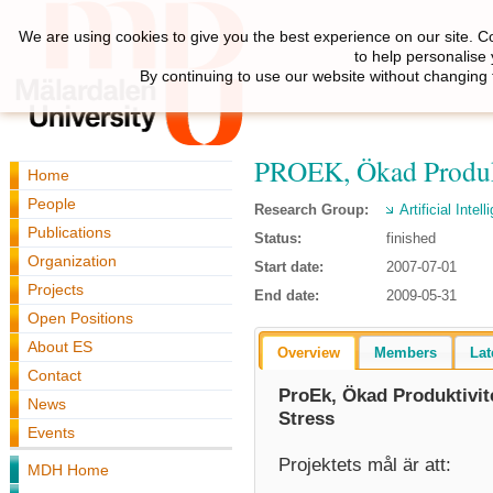
We are using cookies to give you the best experience on our site. C
to help personalise
By continuing to use our website without changing 
PROEK, Ökad Produkti
Home
People
Research Group:
Artificial Inte
Publications
Status:
finished
Organization
Start date:
2007-07-01
Projects
End date:
2009-05-31
Open Positions
About ES
Overview
Members
Lat
Contact
ProEk, Ökad Produktivit
News
Stress
Events
Projektets mål är att:
MDH Home